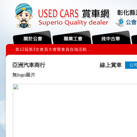
第12屆第3次會員大會暨會員自強活動 ...
亞洲汽車商行
線上賞車
公
無logo圖片