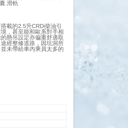
囊.滑軌
搭載的2.5升CRDi柴油引
環境，甚至能和歐系對手相
tarex的懸吊設定亦偏重舒適取
日途經整修道路，因坑洞所
化解，並未帶給車內乘員太多的