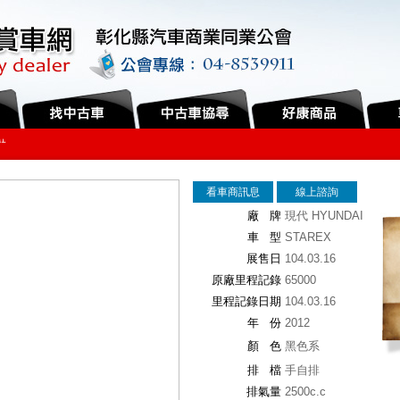
...
看車商訊息
線上諮詢
廠 牌
現代 HYUNDAI
車 型
STAREX
展售日
104.03.16
原廠里程記錄
65000
里程記錄日期
104.03.16
年 份
2012
顏 色
黑色系
排 檔
手自排
排氣量
2500c.c