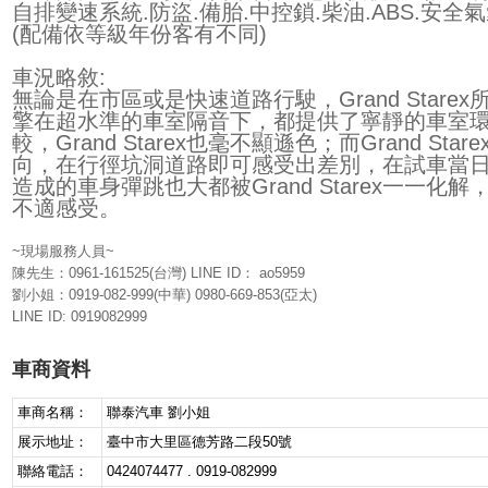
自排變速系統.防盜.備胎.中控鎖.柴油.ABS.安全氣
(配備依等級年份客有不同)
車況略敘:
無論是在市區或是快速道路行駛，Grand Starex所
擎在超水準的車室隔音下，都提供了寧靜的車室
較，Grand Starex也毫不顯遜色；而Grand S
向，在行徑坑洞道路即可感受出差別，在試車當
造成的車身彈跳也大都被Grand Starex一一
不適感受。
~現場服務人員~
陳先生：0961-161525(台灣) LINE ID： ao5959
劉小姐：0919-082-999(中華) 0980-669-853(亞太)
LINE ID: 0919082999
車商資料
車商名稱：
聯泰汽車 劉小姐
展示地址：
臺中市大里區德芳路二段50號
聯絡電話：
0424074477 . 0919-082999