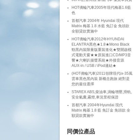
HOT僑輪汽車2005年現代梅基1.6藍
色
首都汽車 2004年 Hyundai 現代
Matrix 梅基 1.8 水藍 免訂金 免頭款
全額貸款實施中
HOT僑輪汽車2012年HYUNDAI
ELANTRA黑色★1.8★Mono Black
勁黑內裝限量版重裝進化★雙開啟模
式電動天窗★★原裝進口CD/MP3音
響★六喇叭揚聲系統★外接音源
AUX-in / USB / iPod連結★
(HOT僑輪汽車)2011領牌現代ix-35風
雲車黑色黑內裝 新概念跑旅 絕對是
您的最佳選擇
STAREX ABS,柴油車,渦輪增壓,滑軌,
安全氣囊,霧燈,車況里程保證
首都汽車 2004年Hyundai 現代
Matrix 梅基 1.8 藍 免訂金 免頭款 全
額貸款實施中
同價位產品