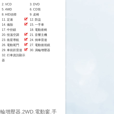
2. VCD
3. DVD
5. 4WD
6. CD筒
8. HID頭燈
9. 皮椅
11. 定速
12. 防盜
14. 備胎
15. 一手車
17. 中控鎖
18. 電動座椅
20. 恆溫空調
21. 音響主機
23. 衛星導航
24. 倒車雷達
26. 電動尾門
27. 電動後視鏡
29. 車前距雷達
30. 渦輪增壓器
32. 行車資訊顯示
器
輪增壓器.2WD.電動窗.手