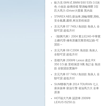
歐力克 08年式 BMW E60 535i 3.0灰
色 小改款 線傳排檔 雙渦輪增壓 3百
匹大馬力 iDriver大螢幕 黑內裝
STAREX ABS,柴油車,渦輪增壓,滑軌,
安全氣囊,霧燈,車況里程保證
京元汽車 07 740LI 免頭款 免保人 全
額可貸 超低月付
《順興汽車》2004 賓士E240-中華賓
士總代理-擁有原廠完整里程記錄-可
貸款～
京元汽車 08 C200K 免頭款 免保人
全額可貸 超低月付
首都汽車 2008年 Lexus 凌志 RX
350 3.5 銀 里程保證 9萬 免訂金 免頭
款 全額貸款實施中
京元汽車 07 740LI 免頭款 免保人 全
額可貸 超低月付
SUM聯泰汽車 2014 TOURAN 七人
座休旅車 柴油引擎 省油馬力大 全車
原漆
HOT福大汽車 認證車 2009年
LEXUS IS250 白