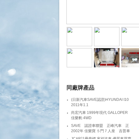
同廠牌產品
(日新汽車SAVE認證)HYUNDAI I10
2011年1.1
尚宏汽車 1999年現代 GALLOPER
佳樂豹 4WD
SAVE 認證車聯盟 正峰汽車 正
2002年 佳樂寶 ５門７人座 吉普車
JCAR註冊商標 家福汽車 優質車買賣