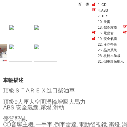
配 備
1. CD
4. ABS
7. TCS
10. 天窗
13. 鋁圈霧燈
16. 電動窗
19. 安全氣囊
22. 液晶螢幕
25. 晶片系統
28. 核桃木飾板
31. 倒車影像顯示
車輛描述
頂級ＳＴAＲＥＸ進口柴油車
頂級9人座大空間渦輪增壓大馬力
ABS.安全氣囊.霧燈.滑軌
優質配備:
CD音響主機.一手車.倒車雷達.電動後視鏡.霧燈.渦